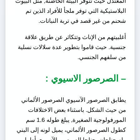
المعتدل حيث تتوفر البيئة الحاضنة, مثل البيوت
البلاستيكية التي توفر ملجأ للأفراد الذين تم
شحنم من غير قصد في تربة النباتات.
أغلبيتهم من الإناث وتتكاثر عن طريق علاقة
جنسية. حيث قاموا بتطوير عدة سلالات نسلية
من سلفهم الجنسي.
– الصرصور الاسيوي :
يطابق الصرصور الآسيوي الصرصور الألماني
من حيث الشكل. باسثناء بعض الاختلافات
المورفولوجية الصغيرة, يبلغ طوله 1.6 سم
كطول الصرصور الألماني، يميل لونه إلى البني
وله جناحان, جناحا الصرصور الآسيوي أطول