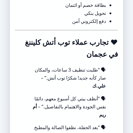
بطاقة خصم أو ائتمان
تحويل بنكي
دفع إلكتروني آمن
❤️
تجارب عملاء توب أتش كليننغ
في عجمان
🗣️ “طلبت تنظيف 3 ساعات، والمكان
صار كأنه جديد! شكرًا توب أتش.” –
علي.ك
🗣️ “أنظف بيتي كل أسبوع معهم، دائمًا
نفس الجودة والاهتمام بالتفاصيل.” –
أم
ريم
🗣️ “بعد الحفلة، نظفوا الصالة والمطبخ