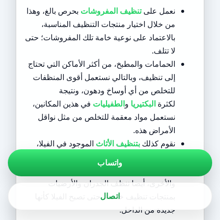
نعمل على
تنظيف المفروشات
بحرص بالغ، وهذا
من خلال اختيار منتجات التنظيف المناسبة،
بالاعتماد على نوعية خامة تلك المفروشات؛ حتى
لا تتلف.
الحمامات والمطبخ، من أكثر الأماكن التي تحتاج
إلى تنظيف، وبالتالي نستعمل أقوى المنظفات
للتخلص من أي أوساخ ودهون، ونتيجة
لكثرة
البكتيريا
و
الطفيليات
في هذين المكانين،
نستعمل مواد معقمة للتخلص من مثل نواقل
الأمراض هذه.
نقوم كذلك
بتنظيف الأثاث
الموجود في الفيلا،
ولأن المواد التي تصنع منها تلك الأجزاء مختلفة،
واتساب
يتم التبديل بين المنظفات بين قطعة الأثاث
والأخرى، أيضا ننظف الجدران والأرضيات
اتصال
بمنتجات تنظيف خاصة، حتى تصبح الفيلا كأنها
جديدة من الداخل.