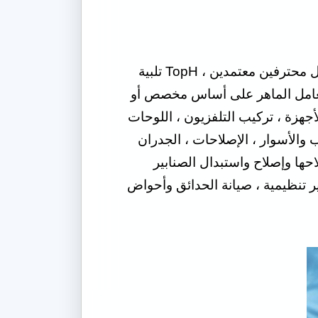
سواء كانت قائمة بالوظائف الفردية في المنزل أو المهام الصعبة والثقيلة التي يجب أداؤها من قبل محترفين معتمدين ، TopH تلبية
 العامل الماهر على أساس مخصص أو
هزة ، تركيب التلفزيون ، اللوحات
اب والأسوار ، الإصلاحات ، الجدران
احها وإصلاح واستبدال الصنابير
 تنظيمية ، صيانة الحدائق وأحواض