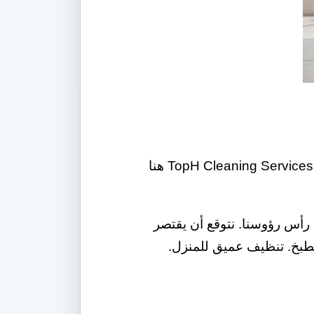
احصل على منزلك / شقتك / فيلتك / مكتبك نظيفًا تمامًا من خلال خدمة تنظيف المنزل المتميزة. TopH Cleaning Services هنا
رأس رؤوسنا. نتوقع أن يقتصر
لمطبخ. تنظيف عميق للمنزل.