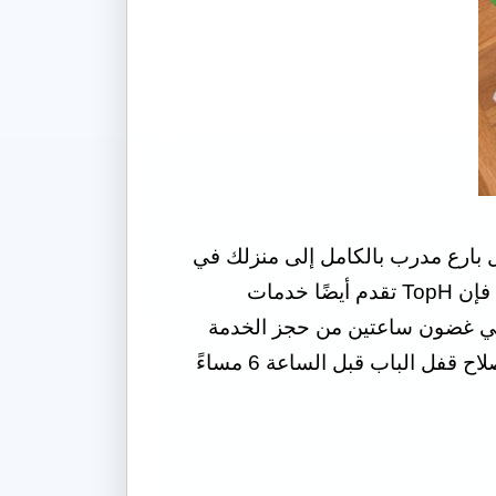
Top H s المجاني لنظامي Android و iOS ، وسيصل عامل بارع مدرب بالكامل إلى منزلك في
التاريخ والوقت الذي يناسبك. إذا كانت وظيفتك الفردية هي شيء يحتاج إلى العناية به على الفور. فإن TopH تقدم أيضًا خدمات
 في غضون ساعتين من حجز الخدمة
مقابل رسوم إضافية. ستوفر خدمة نفس اليوم عاملًا بارعًا في منزلك لتجميع أثاثك المعياري أو إصلاح قفل الباب قبل الساعة 6 مساءً